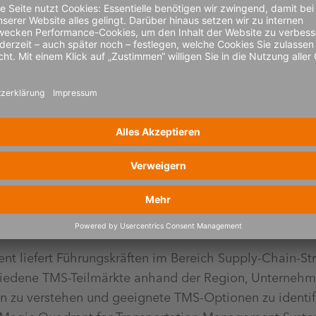
„2026 Gartner Sub-Market Context: Magic Quadrant for
ist bereits das sechste Jahr in Folge, in dem 4flow iT
nt liefert Führungskräften im Bereich Supply-Chain-St
hiedene TMS-Teilmärkte anhand der Region, Unterneh
 zu verstehen und geeignete TMS-Optionen zu identifiz