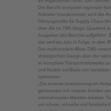
als ergänzender Inhalt zum Gartne
Der Bericht analysiert regionale Ko
Anbieter hinzukommen, wird die An
Führungskräfte für Supply-Chain-Str
über die im TMS Magic Quadrant auf
Ausgaben des Berichts aufgeführt. 
das sechste Jahr in Folge, in dem 4f
Das multimodale 4flow iTMS verei
strategischen Design über die takti
es komplexe Transportnetzwerke zu 
und Routen auf Basis von Variable
optimieren.
„Die erneute Anerkennung als Notabl
gemeinsam mit unseren Kunden und
internationalen Märkten erzielen. Tr
vor schwer, schnelle und fundierte 