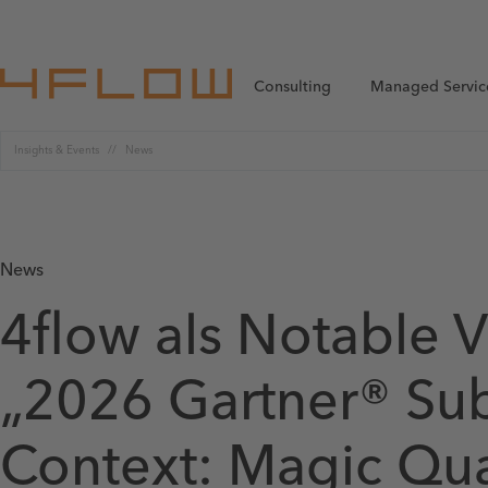
Consulting
Managed Servic
Insights & Events
News
News
4flow als Notable 
„2026 Gartner® Su
Context: Magic Qu