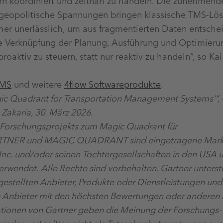
rn koordiniert und zeitnah zu handeln. Die zunehmend
d geopolitische Spannungen bringen klassische TMS-Lö
aher unerlässlich, um aus fragmentierten Daten entsche
e Verknüpfung der Planung, Ausführung und Optimierun
oaktiv zu steuern, statt nur reaktiv zu handeln“, so Ka
TMS
und weitere
4flow Softwareprodukte
.
gic Quadrant for Transportation Management Systems‘“,
Zakaria, 30. März 2026.
en Forschungsprojekts zum Magic Quadrant für
RTNER und MAGIC QUADRANT sind eingetragene Mark
Inc. und/oder seinen Tochtergesellschaften in den USA u
wendet. Alle Rechte sind vorbehalten. Gartner unterstüt
estellten Anbieter, Produkte oder Dienstleistungen und 
e Anbieter mit den höchsten Bewertungen oder anderen
tionen von Gartner geben die Meinung der Forschungs-