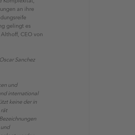
e Komplexität,
sungen an ihre
idungsreife
g gelingt es
i Althoff, CEO von
 Oscar Sanchez
en und
nd international
zt keine der in
rät
 Bezeichnungen
 und