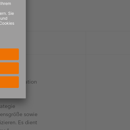
 Transportation
MS diese
rategie
mensgröße sowie
ieren. Es dient