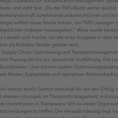
r Magic Quadrant for Transportation Management Syste
ntexte und stellt fest: „Da der TMS-Markt weiter wächst
bieterlandschaft zunehmend unübersichtlicher und ko
ategie sollten diese Studie nutzen, um TMS-Lösungen z
geführten Anbieter hinausgehen.“ 4flow wurde bereits
Es handelt sich hierbei um die erste Ausgabe in dem 
low als Notable Vendor gelistet wird.
nt Supply-Chain-Optimierung und Transportmanagemen
sche Planung bis hin zur operativen Ausführung. Die L
koordinieren. User können zudem Optimierungspotenzia
n wie Kosten, Kapazitäten und operativen Rahmenbedi
e Vendor durch Gartner bestätigt für uns den Erfolg, 
 unseren Lösungen im Transportmanagement in Europ
otz Investitionen in Transparenz fällt es vielen Organis
Entscheidungen zu treffen. Die Herausforderung liegt h