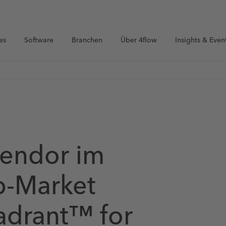
es
Software
Branchen
Über 4flow
Insights & Even
Vendor im
b-Market
adrant™ for