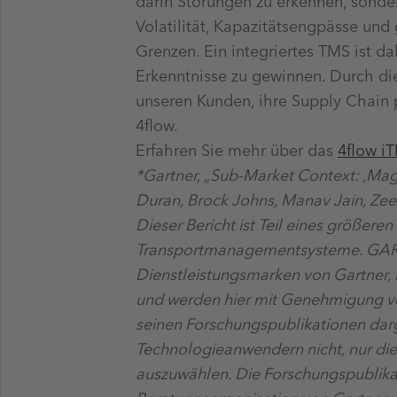
darin Störungen zu erkennen, sonde
Volatilität, Kapazitätsengpässe un
Grenzen. Ein integriertes TMS ist d
Erkenntnisse zu gewinnen. Durch di
unseren Kunden, ihre Supply Chain pr
4flow.
Erfahren Sie mehr über das
4flow i
*Gartner, „Sub-Market Context: ‚Ma
Duran, Brock Johns, Manav Jain, Zee 
Dieser Bericht ist Teil eines größer
Transportmanagementsysteme. GA
Dienstleistungsmarken von Gartner, 
und werden hier mit Genehmigung ver
seinen Forschungspublikationen darg
Technologieanwendern nicht, nur di
auszuwählen. Die Forschungspublika