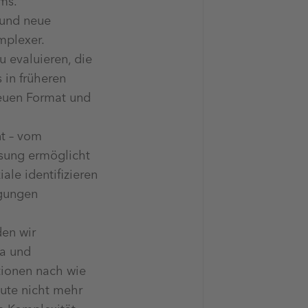
ms.“
 und neue
mplexer.
u evaluieren, die
 in früheren
neuen Format und
t – vom
ösung ermöglicht
le identifizieren
ngungen
den wir
a und
ationen nach wie
eute nicht mehr