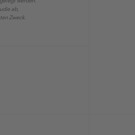
sgelegt werden.
udie ab,
mten Zweck.