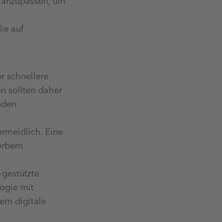
l anzupassen, um
ie auf
er schnellere
n sollten daher
nden
rmeidlich. Eine
erbern
-gestützte
ogie mit
rn digitale