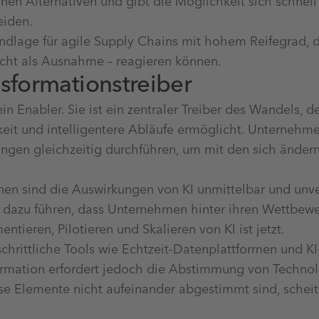
en Alternativen und gibt die Möglichkeit sich schnel
eiden.
rundlage für agile Supply Chains mit hohem Reifegrad, d
icht als Ausnahme – reagieren können.
nsformationstreiber
in Enabler. Sie ist ein zentraler Treiber des Wandels, d
eit und intelligentere Abläufe ermöglicht. Unternehme
ngen gleichzeitig durchführen, um mit den sich änder
nen sind die Auswirkungen von KI unmittelbar und unve
 dazu führen, dass Unternehmen hinter ihren Wettbew
ntieren, Pilotieren und Skalieren von KI ist jetzt.
schrittliche Tools wie Echtzeit-Datenplattformen und KI
ormation erfordert jedoch die Abstimmung von Technol
 Elemente nicht aufeinander abgestimmt sind, scheite