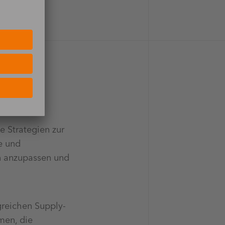
von
ellem
 Strategien zur
e und
en anzupassen und
lgreichen Supply-
men, die