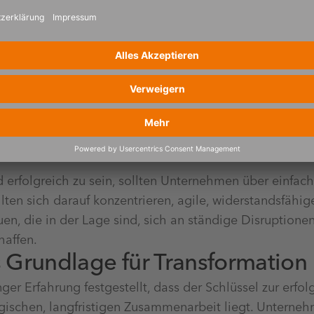
vor größeren Herausforderungen als je zuvor, geprägt 
chaftlicher Instabilität, Arbeitskräftemangel und schn
rfolgreich zu sein, sollten Unternehmen über einfache
ten sich darauf konzentrieren, agile, widerstandsfähig
en, die in der Lage sind, sich an ständige Disruption
chaffen.
 Grundlage für Transformation
ger Erfahrung festgestellt, dass der Schlüssel zur erfo
egischen, langfristigen Zusammenarbeit liegt. Unterneh