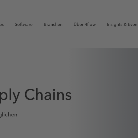
es
Software
Branchen
Über 4flow
Insights & Even
ply Chains
glichen