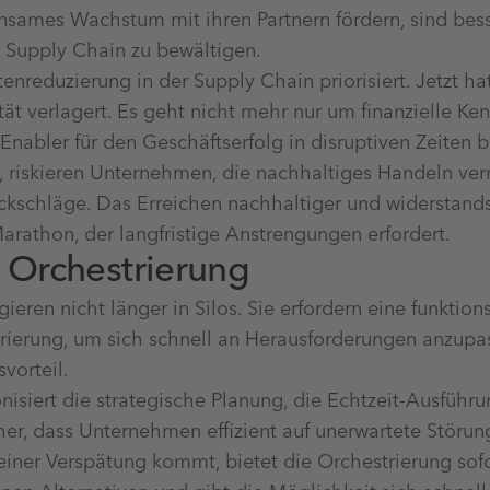
nsames Wachstum mit ihren Partnern fördern, sind bess
 Supply Chain zu bewältigen.
nreduzierung in der Supply Chain priorisiert. Jetzt ha
tät verlagert. Es geht nicht mehr nur um finanzielle K
Enabler für den Geschäftserfolg in disruptiven Zeiten 
, riskieren Unternehmen, die nachhaltiges Handeln ver
ckschläge. Das Erreichen nachhaltiger und widerstand
Marathon, der langfristige Anstrengungen erfordert.
t Orchestrierung
eren nicht länger in Silos. Sie erfordern eine funktio
rierung, um sich schnell an Herausforderungen anzupa
svorteil.
nisiert die strategische Planung, die Echtzeit-Ausführ
cher, dass Unternehmen effizient auf unerwartete Störu
iner Verspätung kommt, bietet die Orchestrierung sofo