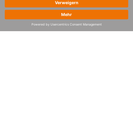
Wie kann ich dem 4flow Alumni-
Netzwerk beitreten?
Wo finde ich weitere Informationen zum
4flow Alumni-Netzwerk?
Fragen? Kontaktieren