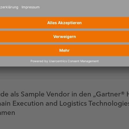
 Notable Vendor im „2026 Gartner® Sub-
 for Transportation Management System
tner für Transportmanagementlösung anerkannt
de als Sample Vendor in den „Gartner® 
ain Execution and Logistics Technologie
mmen