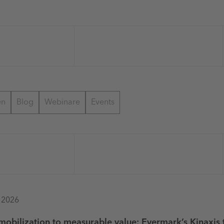
en
Blog
Webinare
Events
 2026
mobilization to measurable value: Evermark’s Kinaxis 