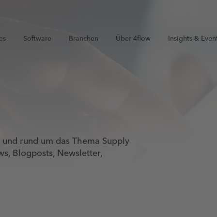
es
Software
Branchen
Über 4flow
Insights & Even
ow und rund um das Thema Supply
ws, Blogposts, Newsletter,