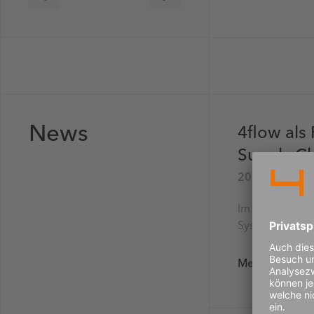
News
4flow als
Supply Ch
20. Juli 2026
Im Bericht heiß
Systemintegrat
Mehr lesen