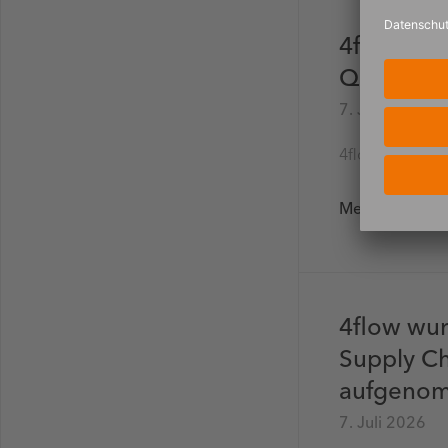
4flow als
Quadrant™
7. Juli 2026
4flow von Gar
Mehr lesen
4flow wur
Supply Ch
aufgeno
7. Juli 2026