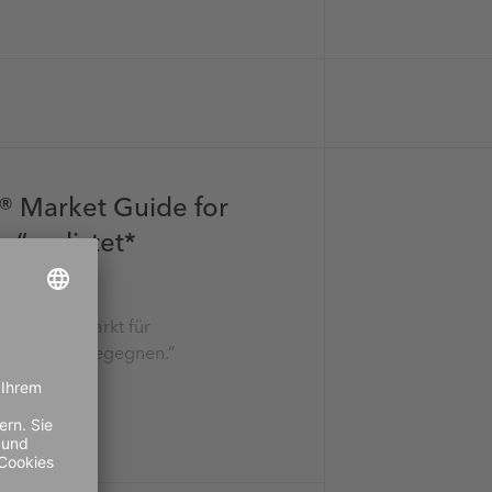
® Market Guide for
s“ gelistet*
 aktuellen Markt für
gezielt zu begegnen.“