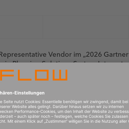
 Representative Vendor im „2026 Gartner
ain Planning Solutions System Integrator
t es: „Diese Studie unterstützt SCP-Verantwortliche dabei, den
oren zu verstehen, um ihren Implementierungsanforderungen 