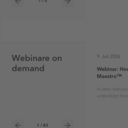
1 / 5
Webinare on
9. Juli 2026
demand
Webinar: How
Maestro™
In dem exklusi
unterstützt ih
1 / 83