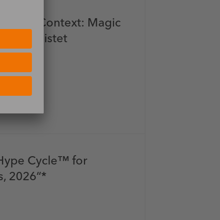
Market Context: Magic
s*“ gelistet
Hype Cycle™ for
s, 2026“*