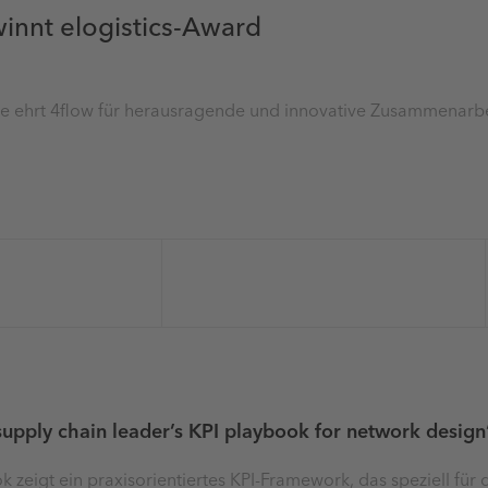
innt elogistics-Award
e ehrt 4flow für herausragende und innovative Zusammenarb
supply chain leader’s KPI playbook for network design
k zeigt ein praxisorientiertes KPI-Framework, das speziell fü