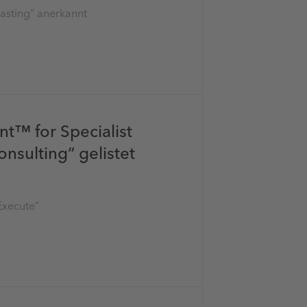
casting“ anerkannt
t™ for Specialist
nsulting“ gelistet
Execute“