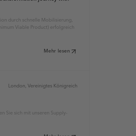
on durch schnelle Mobilisierung,
nimum Viable Product) erfolgreich
Mehr lesen
London, Vereinigtes Königreich
15.–16. Oktober 2026
Bio Supply Manageme
n Sie sich mit unseren Supply-
Treffen Sie unsere Life-
Forum.