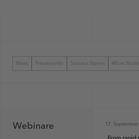
News
Pressecenter
Success Stories
4flow Studi
Webinare
17. September
„From rapid 