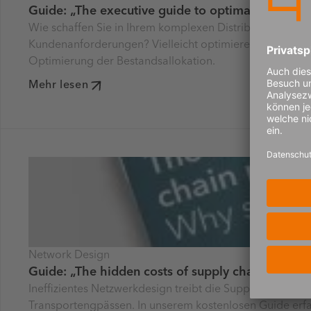
Guide: „The executive guide to optimal inventory
Wie schaffen Sie in Ihrem komplexen Distributionsnetz e
Kundenanforderungen? Vielleicht optimieren Sie bereits
Optimierung der Bestandsallokation.
Mehr lesen
Network Design
Guide: „The hidden costs of supply chain network
Ineffizientes Netzwerkdesign treibt die Supply-Chain-Ko
Transportengpässen. In unserem kostenlosen Guide erfah