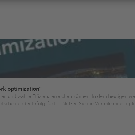
ork optimization“
eren und wahre Effizienz erreichen können. In dem heutigen w
entscheidender Erfolgsfaktor. Nutzen Sie die Vorteile eines o