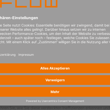
 allocation“
in Gleichgewicht zwischen effizienter Bestandsverwaltung und
 den Bestand für einzelne Standorte? Entdecken Sie einen net
 inefficiency“
sten in die Höhe – von historisch gewachsenen Netzwerkstruktu
ren Sie, wie Sie diese versteckten Ineffizienzen erkennen u