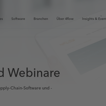
es
Software
Branchen
Über 4flow
Insights & Even
nd Webinare
Supply-Chain-Software und -