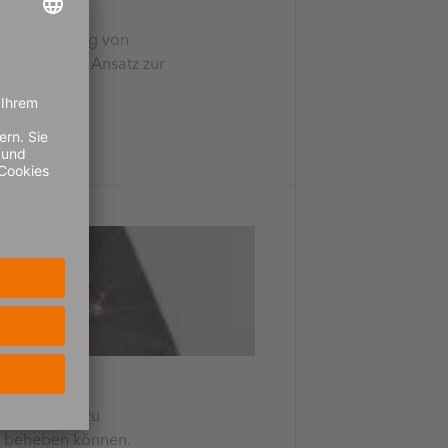
 der Erfüllung von
zwerkweiten Ansatz zur
ren bis hin zu
nd beheben können.