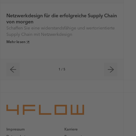
Netzwerkdesign für die erfolgreiche Supply Chain
Ko
von morgen
Lö
Schaffen Sie eine widerstandsfähige und wertorientierte
Op
Supply Chain mit Netzwerkdesign
Tr
Mehr lesen
Meh
1 / 5
Impressum
Karriere