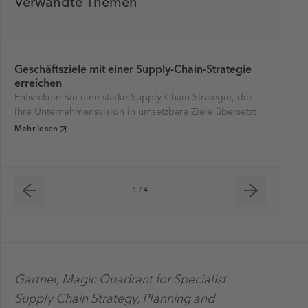
Verwandte Themen
Geschäftsziele mit einer Supply-Chain-Strategie
Ne
erreichen
vo
Entwickeln Sie eine starke Supply-Chain-Strategie, die
Sch
Ihre Unternehmensvision in umsetzbare Ziele übersetzt
Su
Mehr lesen
Meh
1 / 4
Gartner, Magic Quadrant for Specialist
Supply Chain Strategy, Planning and