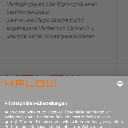
Marktgängigkeit oder Eignung für einen
bestimmten Zweck.
Gartner und Magic Quadrant sind
eingetragene Marken von Gartner, Inc.
und/oder seiner Tochtergesellschaften.
Impressum
Karriere
Datenschutz
Pressecenter
Kontakt