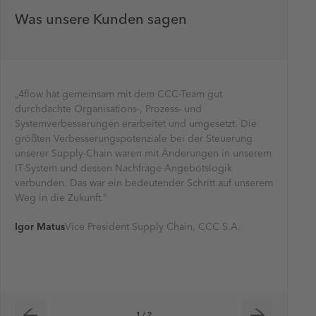
Was unsere Kunden sagen
„4flow hat gemeinsam mit dem CCC-Team gut
„BRITA is
durchdachte Organisations-, Prozess- und
Anzahl un
Systemverbesserungen erarbeitet und umgesetzt. Die
geografis
größten Verbesserungspotenziale bei der Steuerung
wichtig s
unserer Supply-Chain waren mit Änderungen in unserem
einem Be
IT-System und dessen Nachfrage-Angebotslogik
auswirken
verbunden. Das war ein bedeutender Schritt auf unserem
und 4flow
Weg in die Zukunft.“
puncto K
verschrie
Igor Matus
Vice President Supply Chain, CCC S.A.
Oliver Sc
Group Di
1 / 2