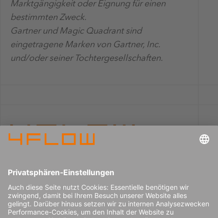
Marktgängigkeit oder Eignung für einen
bestimmten Zweck.
Gartner und Magic Quadrant sind
eingetragene Marken von Gartner, Inc.
und/oder seiner Tochtergesellschaften.
Impressum
Karriere
Datenschutz
Pressecenter
Kontakt
© 2026 4flow SE