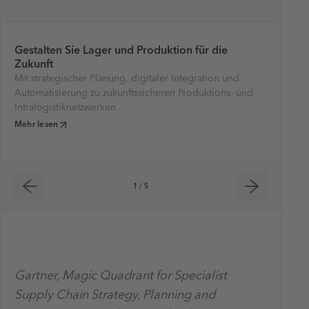
Gestalten Sie Lager und Produktion für die
Ko
Zukunft
Lö
Mit strategischer Planung, digitaler Integration und
Op
Automatisierung zu zukunftssicheren Produktions- und
Tr
Intralogistiknetzwerken
Meh
Mehr lesen
1 / 5
Gartner, Magic Quadrant for Specialist
Supply Chain Strategy, Planning and