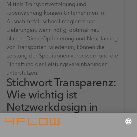
Mittels Transportverfolgung und
-überwachung können Unternehmen im
Ausnahmefall schnell reagieren und
Lieferungen, wenn nötig, optimal neu
planen. Diese Optimierung und Neuplanung
von Transporten, wiederum, können die
Leistung der Speditionen verbessern und die
Einhaltung der Leistungsvereinbarungen
unterstützen.
Stichwort Transparenz:
Wie wichtig ist
Netzwerkdesign in
diesem Kontext –
lassen sich dadurch