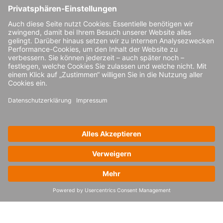
zusätzliche
Kosteneinsparungen
erzielen?
Supply-Chain-Netzwerksdesign ist definitiv
ein Game Changer. Damit lassen sich
bereits frühzeitig effiziente und
kostenoptimierte Warentransporte planen.
Proaktive Analysen sowie Visualisierungen
von Veränderungen und Disruptionen im
Netzwerk ermöglichen es Unternehmen, ihre
Supply Chains kontinuierlich zu überprüfen
und schnell zu optimieren. Dies ist
besonders angesichts der heutigen
Volatilität und Komplexität der Liefernetze
bedeutend.