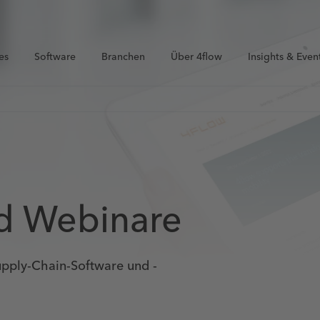
es
Software
Branchen
Über 4flow
Insights & Even
nd Webinare
Supply-Chain-Software und -