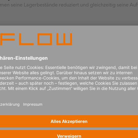
hmen seine Lagerbestände reduziert und gleichzeitig seine Auf
levers for end-to-end optimization
andsoptimierung an.