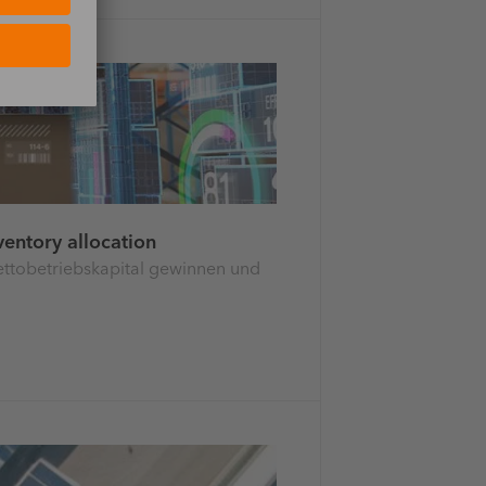
entory allocation
Nettobetriebskapital gewinnen und