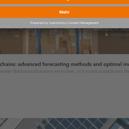
 chains: advanced forecasting methods and optimal inv
timalen Bestandsallokation erreichen, sich somit zusätzliches 