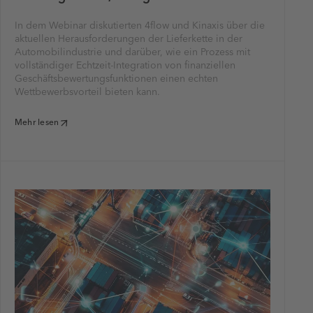
In dem Webinar diskutierten 4flow und Kinaxis über die
aktuellen Herausforderungen der Lieferkette in der
Automobilindustrie und darüber, wie ein Prozess mit
vollständiger Echtzeit-Integration von finanziellen
Geschäftsbewertungsfunktionen einen echten
Wettbewerbsvorteil bieten kann.
Mehr lesen