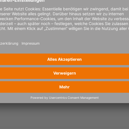
n transparency in your transportation network
nnen, um Emissionen kontinuierlich zu verfolgen, Reduktionspo