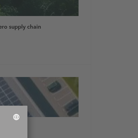
zero supply chain
u senken.