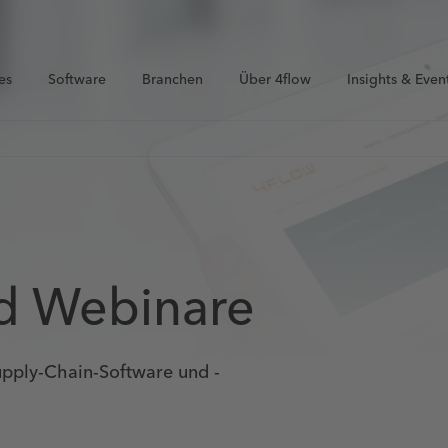
es
Software
Branchen
Über 4flow
Insights & Even
nd Webinare
Supply-Chain-Software und -