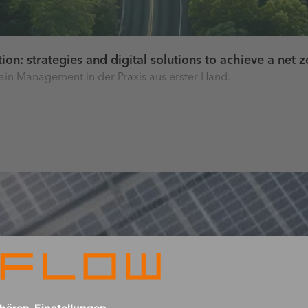
ion: strategies and digital solutions to achieve a net 
ain Management in der Praxis aus erster Hand.
sures for emission and cost reduction
chhaltiger zu gestalten und gleichzeitig die Betriebskosten z