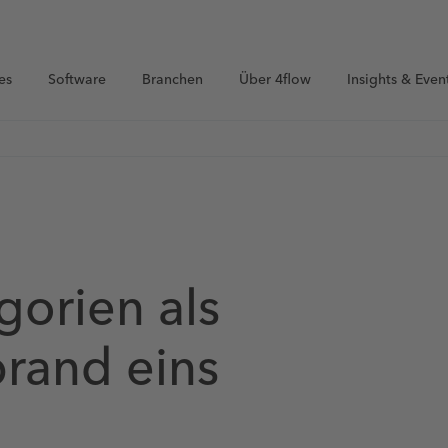
es
Software
Branchen
Über 4flow
Insights & Even
gorien als
rand eins