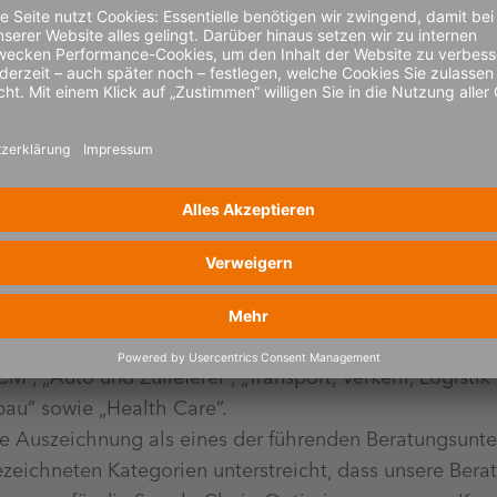
eine der besten Beratungen von brand eins und Statist
ewertungen von Kunden und Branchenvertretenden in s
“, „Auto und Zulieferer“, „Transport, Verkehr, Logisti
au“ sowie „Health Care“.
ute Auszeichnung als eines der führenden Beratungsun
ezeichneten Kategorien unterstreicht, dass unsere Bera