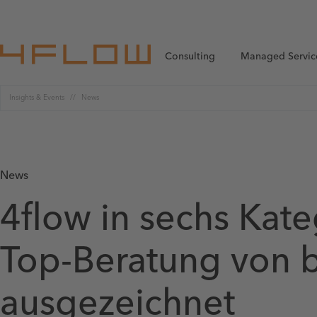
Consulting
Managed Servic
Insights & Events
News
News
4flow in sechs Kate
Top-Beratung von b
ausgezeichnet