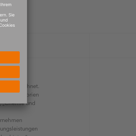
a ausgezeichnet.
echs Kategorien
k“, „Chemie und
ternehmen
tungsleistungen