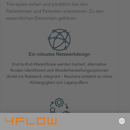
Therapien sicher und pünktlich bei den
Patientinnen und Patienten ankommen. Zu den
wesentlichen Elementen gehören:
Ein robustes Netzwerkdesign
End-to-End-Warenflüsse werden kartiert, alternative
Routen identifiziert und Wiederherstellungsoptionen
direkt ins Netzwerk integriert – Resilienz entsteht so ohne
Abhängigkeit von Lagerpuffern.
Eine synchronisierte Planung