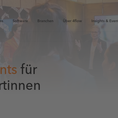
es
Software
Branchen
Über 4flow
Insights & Even
nts
für
rtinnen