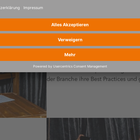
2. Insights
Im Rahmen von Impulsvorträgen teil
der Branche ihre Best Practices und 