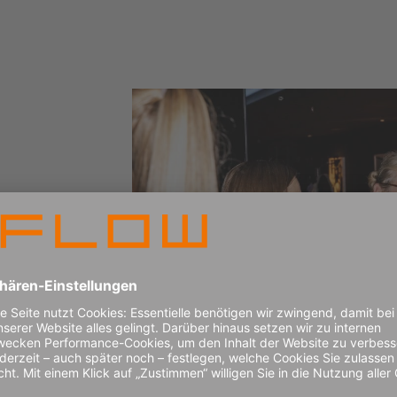
m wertvolle
u knüpfen.