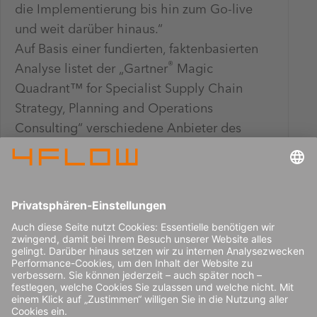
die Implementierung bis hin zum Go-live
und weit darüber hinaus.“
Auf Basis einer fundierten, faktenbasierten
®
Analyse listet der „Gartner
Magic
Quadrant™ for Specialist Supply Chain
Strategy, Planning and Operations
Consulting“ verschiedene Anbieter des
Supply-Chain-Beratungsmarkts. Das Ranking
unterteilt sich anhand der Kriterien
„Completeness of Vision“ und „Ability to
Execute“ in vier Quadranten: Leaders,
Challengers, Visionaries und Niche Players.
®
Den „2026 Gartner
Magic Quadrant™ for
Specialist Supply Chain Strategy, Planning
and Operations Consulting“ können Sie
auf
der 4flow-Webseite lesen
.