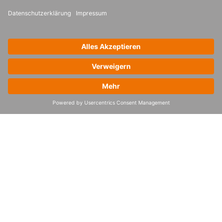
4flow Vorstand
Gartner, Magic Quadrant for Specialist
Supply Chain Strategy, Planning and
Operations Consulting, Michael Dominy,
Caleb Thomson, 26. Mai 2026.
Gartner unterstützt keine der in seinen
Forschungspublikationen dargestellten