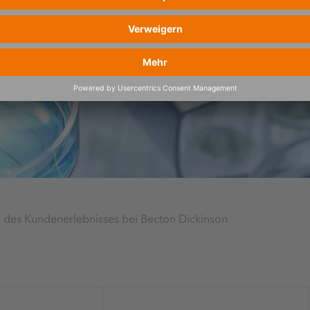
g des Kundenerlebnisses bei Becton Dickinson