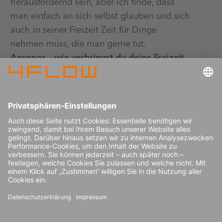
herausfordernd sein, aber ich finde, dass
man einfach an sich selbst glauben und sich
auch in seiner Freizeit Zeit für Dinge
nehmen muss, die man gerne tut.
Apropos – wie verbringst du deine Freizeit
am liebsten?
Ich spiele schon seit meiner Kindheit
Basketball. Das macht mich immer
glücklich. Vor kurzem habe ich außerdem
mit dem Snowboarden angefangen und
einen Snowboard-Trip nach Nordchina
gemacht. Der Ausblick dort ist unglaublich.
Ich liebe es auch, in alte chinesische Städte
zu reisen. Das finde ich entspannend, weil
das Leben dort so ruhig und einfach ist und
die Menschen sehr offen und freundlich