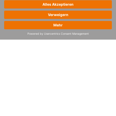
sind. Mir gefällt die traditionelle chinesische
Kultur. Vor allem die Musik finde ich
beruhigend und schön. Das ist ein guter
Kontrast zu meinem Leben im modernen
Shanghai, das ich auch schätze.
Was gefällt dir besonders an Shanghai?
Ich finde es toll, dass es in der Stadt so viele
junge Leute gibt, die ihre Karriere beginnen.
Es ist einfach, hier neue Freunde zu finden,
weil wir alle in der gleichen Lebensphase
sind. An den Wochenenden treffen wir uns
gerne in einem Café oder einer Kneipe und
tauschen uns über unsere Erfahrungen aus.
Was ich auch mag, ist unsere Freitagslounge
im Büro, wo wir zusammenkommen und
über unsere Woche sprechen. Für mich ist es