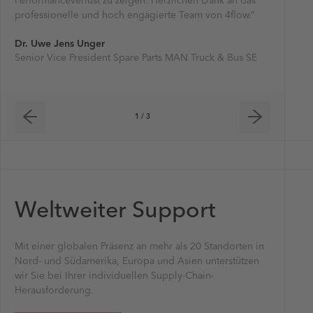
Performanceverlust zu zeigen. Herzlichen Dank an das
BD Biosc
Alexande
professionelle und hoch engagierte Team von 4flow.“
Vice Pres
Dr. Uwe Jens Unger
Senior Vice President Spare Parts MAN Truck & Bus SE
1 / 3
Weltweiter Support
Mit einer globalen Präsenz an mehr als 20 Standorten in
Nord- und Südamerika, Europa und Asien unterstützen
wir Sie bei Ihrer individuellen Supply-Chain-
Herausforderung.