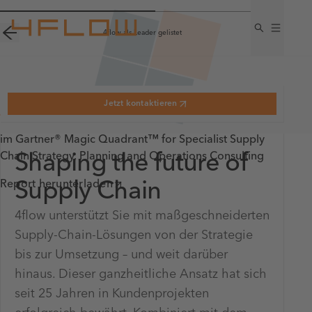
4flow als Leader gelistet
Jetzt kontaktieren
4flow als Leader gelistet
im Gartner® Magic Quadrant™ for Specialist Supply
Chain Strategy, Planning and Operations Consulting
Shaping the future of
4flow:
Leader für 4PL-
Dienstleistungen
Report herunterladen
Supply Chain
4flow unterstützt Sie mit maßgeschneiderten
4flow wurde als Leader im "2025 Gartner® Magic
Supply-Chain-Lösungen von der Strategie
Quadrant™ for Fourth-Party Logistics" aufgeführt
bis zur Umsetzung – und weit darüber
Mehr erfahren
hinaus. Dieser ganzheitliche Ansatz hat sich
seit 25 Jahren in Kundenprojekten