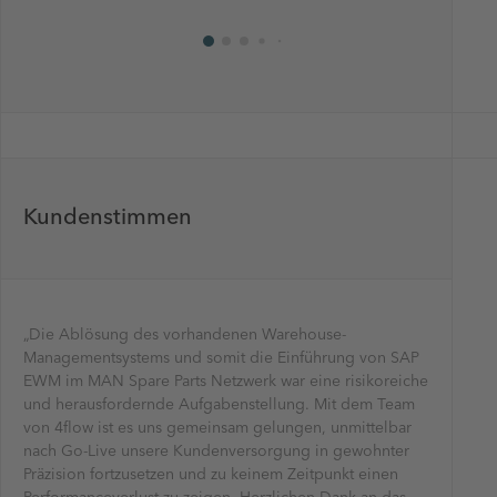
Kundenstimmen
„Die Ablösung des vorhandenen Warehouse-
„Was wir
„4flow hat
Managementsystems und somit die Einführung von SAP
geschätzt
sehr schn
EWM im MAN Spare Parts Netzwerk war eine risikoreiche
So konnte
dem Shop
und herausfordernde Aufgabenstellung. Mit dem Team
akkurat s
Das hat u
von 4flow ist es uns gemeinsam gelungen, unmittelbar
realistisc
schnell u
nach Go-Live unsere Kundenversorgung in gewohnter
Verbesse
Erin Tem
Präzision fortzusetzen und zu keinem Zeitpunkt einen
um 10 % i
Senior P