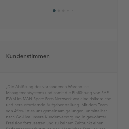
Kundenstimmen
„Die Ablösung des vorhandenen Warehouse-
„Was wir
„4flow hat
Managementsystems und somit die Einführung von SAP
geschätzt
sehr schn
EWM im MAN Spare Parts Netzwerk war eine risikoreiche
So konnte
dem Shop
und herausfordernde Aufgabenstellung. Mit dem Team
akkurat s
Das hat u
von 4flow ist es uns gemeinsam gelungen, unmittelbar
realistisc
schnell u
nach Go-Live unsere Kundenversorgung in gewohnter
Verbesse
Erin Tem
Präzision fortzusetzen und zu keinem Zeitpunkt einen
um 10 % i
Senior P