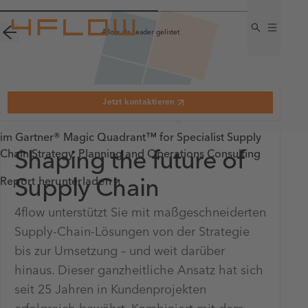
4flow als Leader gelistet
Jetzt kontaktieren
4flow als Leader gelistet
im Gartner® Magic Quadrant™ for Specialist Supply
Chain Strategy, Planning and Operations Consulting
Shaping the future of
4flow:
Leader für 4PL-
Dienstleistungen
Report herunterladen
Supply Chain
4flow unterstützt Sie mit maßgeschneiderten
4flow wurde als Leader im "2025 Gartner® Magic
Supply-Chain-Lösungen von der Strategie
Quadrant™ for Fourth-Party Logistics" aufgeführt
bis zur Umsetzung – und weit darüber
Mehr erfahren
hinaus. Dieser ganzheitliche Ansatz hat sich
seit 25 Jahren in Kundenprojekten