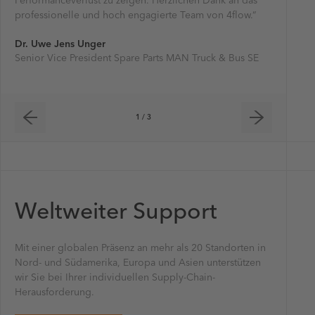
Performanceverlust zu zeigen. Herzlichen Dank an das
BD Biosc
Alexande
professionelle und hoch engagierte Team von 4flow.“
Vice Pres
Dr. Uwe Jens Unger
Senior Vice President Spare Parts MAN Truck & Bus SE
1 / 3
Weltweiter Support
Mit einer globalen Präsenz an mehr als 20 Standorten in
Nord- und Südamerika, Europa und Asien unterstützen
wir Sie bei Ihrer individuellen Supply-Chain-
Herausforderung.